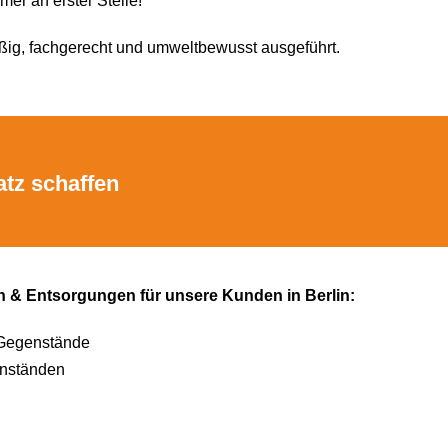
mer an erster Stelle!
ßig, fachgerecht und umweltbewusst ausgeführt.
atz schaffen
n & Entsorgungen für unsere Kunden in Berlin:
 Gegenstände
nständen